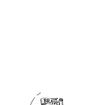
Ne
Diemersdal T